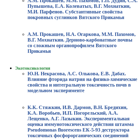
А.М. Прокашев, М.М. Пахомов, Г.П. Дудин, С.А.
Пупышева, Е.А. Колеватых, В.Г. Мохнаткин,
М.И. Парфенов. Субстантивные свойства
покровных суглинков Вятского Прикамья
А.М. Прокашев, Н.А. Огаркова, М.М. Пахомов,
В.Г. Мохнаткин. Дерново-карбонатные почвы
со сложным органопрофилем Вятского
Прикамья
Экотоксикология
Ю.Н. Некрасова, А.С. Олькова, Е.В. Дабах.
Влияние фторида натрия на физико-химические
свойства и интегральную токсичность почв в
модельном эксперименте
К.К. Стяжкин, И.В. Дармов, В.Н. Бредихин,
К.А. Воробьев, И.П. Погорельский, А.А.
Лещенко, А.Г. Лазыкин. Экспериментальная
оценка иммунотоксического действия штамма
Pseudomonas fluorescens ЕК-5-93 деструктора
токсичных фосфорорганических соединений