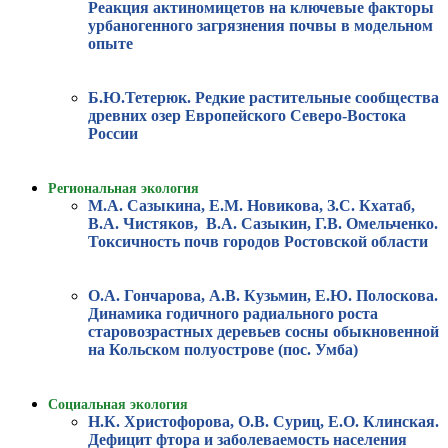
Реакция актиномицетов на ключевые факторы
урбаногенного загрязнения почвы в модельном
опыте
Б.Ю.Тетерюк. Редкие растительные сообщества
древних озер Европейского Северо-Востока
России
Региональная экология
М.А. Сазыкина, Е.М. Новикова, З.С. Кхатаб,
В.А. Чистяков, В.А. Сазыкин, Г.В. Омельченко.
Токсичность почв городов Ростовской области
О.А. Гончарова, А.В. Кузьмин, Е.Ю. Полоскова.
Динамика годичного радиального роста
старовозрастных деревьев сосны обыкновенной
на Кольском полуострове (пос. Умба)
Социальная экология
Н.К. Христофорова, О.В. Суриц, Е.О. Клинская.
Дефицит фтора и заболеваемость населения