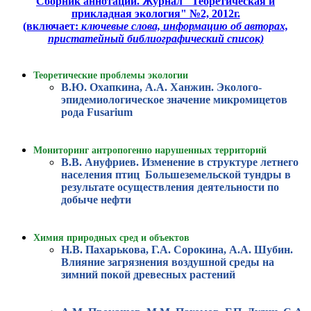
Сборник аннотаций. Журнал "Теоретическая и
прикладная экология" №2, 2012г.
(включает:
ключевые слова, информацию об авторах,
пристатейный библиографический список)
Теоретические проблемы экологии
В.Ю. Охапкина, А.А. Ханжин. Эколого-
эпидемиологическое значение микромицетов
рода Fusarium
Мониторинг антропогенно нарушенных территорий
В.В. Ануфриев. Изменение в структуре летнего
населения птиц Большеземельской тундры в
результате осуществления деятельности по
добыче нефти
Химия природных сред и объектов
Н.В. Пахарькова, Г.А. Сорокина, А.А. Шубин.
Влияние загрязнения воздушной среды на
зимний покой древесных растений